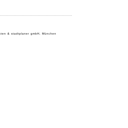
................................................................
ekten & stadtplaner gmbH, München