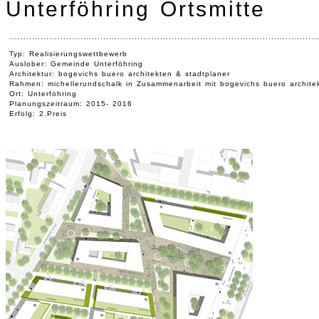
Unterföhring Ortsmitte
............................................................................................................
Typ: Realisierungswettbewerb
Auslober: Gemeinde Unterföhring
Architektur: bogevichs buero architekten & stadtplaner
Rahmen: michellerundschalk in Zusammenarbeit mit bogevichs buero archit
Ort: Unterföhring
Planungszeitraum: 2015- 2016
Erfolg: 2.Preis