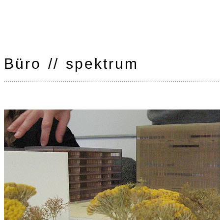
Büro // spektrum
..............................................................................................................